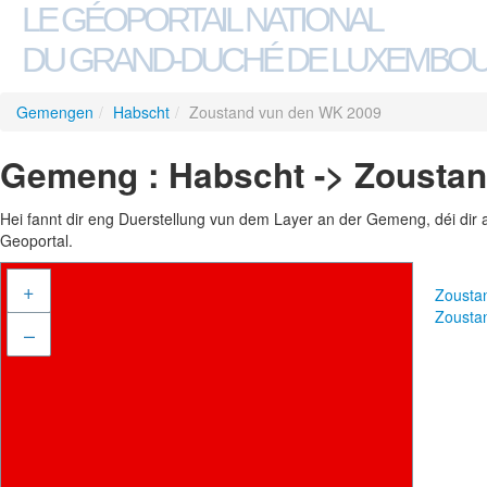
LE GÉOPORTAIL NATIONAL
DU GRAND-DUCHÉ DE LUXEMBO
Gemengen
/
Habscht
/
Zoustand vun den WK 2009
Gemeng : Habscht -> Zousta
Hei fannt dir eng Duerstellung vun dem Layer an der Gemeng, déi dir 
Geoportal.
+
Zousta
Zousta
–