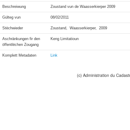
Beschreiwung
Zoustand vun de Waasserkierper 2009
Gülteg vun
08/02/2011
Stëchwieder
Zoustand,  Waasserkierper,  2009
Aschränkungen fir den 
Keng Limitatioun
öffentlëchen Zougang
Komplett Metadaten
Link
(c) Administration du Cadast