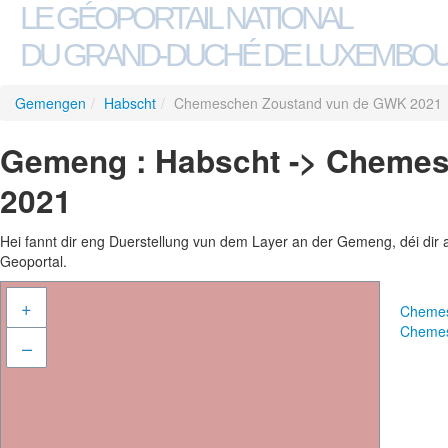
LE GÉOPORTAIL NATIONAL
DU GRAND-DUCHÉ DE LUXEMBO
Gemengen
/
Habscht
/
Chemeschen Zoustand vun de GWK 2021
Gemeng : Habscht -> Cheme
2021
Hei fannt dir eng Duerstellung vun dem Layer an der Gemeng, déi dir 
Geoportal.
+
Chemes
Chemes
–