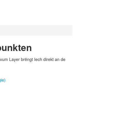
punkten
vum Layer brëngt Iech direkt an de
ie)