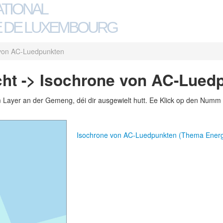
ATIONAL
 DE LUXEMBOURG
von AC-Luedpunkten
ht -> Isochrone von AC-Lued
m Layer an der Gemeng, déi dir ausgewielt hutt. Ee Klick op den Numm 
Isochrone von AC-Luedpunkten (Thema Energ