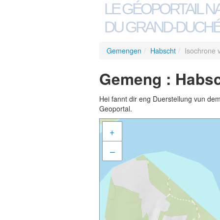
LE GÉOPORTAIL N
DU GRAND-DUCHÉ
Gemengen
/
Habscht
/
Isochrone 
Gemeng : Habsc
Hei fannt dir eng Duerstellung vun de
Geoportal.
+
–