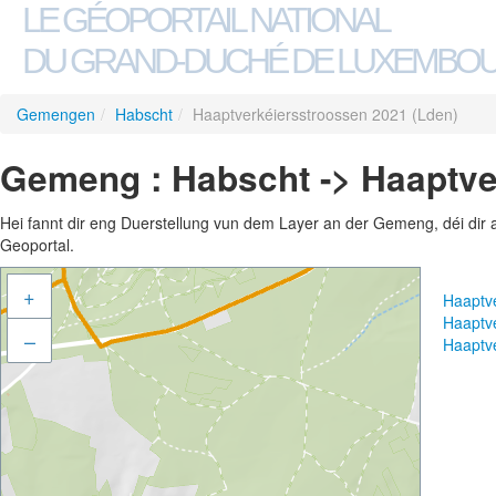
LE GÉOPORTAIL NATIONAL
DU GRAND-DUCHÉ DE LUXEMBO
Gemengen
/
Habscht
/
Haaptverkéiersstroossen 2021 (Lden)
Gemeng : Habscht -> Haaptve
Hei fannt dir eng Duerstellung vun dem Layer an der Gemeng, déi dir 
Geoportal.
+
Haaptv
Haaptv
–
Haaptv