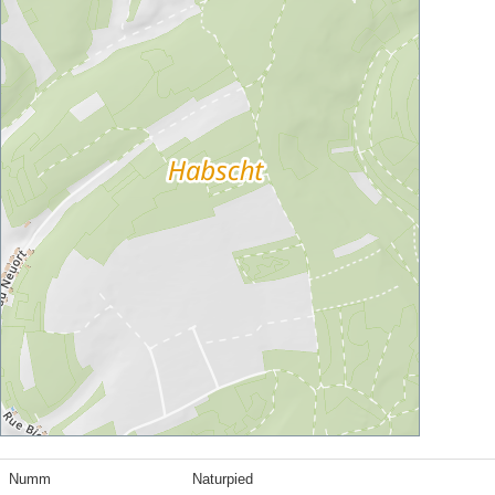
Numm
Naturpied