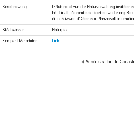
Beschreiwung
D'Naturpied vun der Naturverwaltung invitéier
hé. Fir all Léierpad existéiert entweder eng B
éi Iech iwwert d'Déieren-a Planzewelt informéi
Stëchwieder
Naturpied
Komplett Metadaten
Link
(c) Administration du Cadast