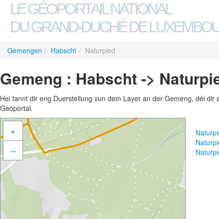
LE GÉOPORTAIL NATIONAL
DU GRAND-DUCHÉ DE LUXEMBO
Gemengen
/
Habscht
/
Naturpied
Gemeng : Habscht -> Naturpi
Hei fannt dir eng Duerstellung vun dem Layer an der Gemeng, déi dir 
Geoportal.
+
Naturp
Naturp
–
Naturp