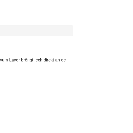
vum Layer brëngt Iech direkt an de