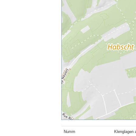
Numm
Klenglagen 