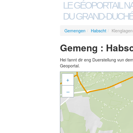
LE GÉOPORTAIL N
DU GRAND-DUCHÉ
Gemengen
/
Habscht
/
Klenglage
Gemeng : Habsc
Hei fannt dir eng Duerstellung vun de
Geoportal.
+
–