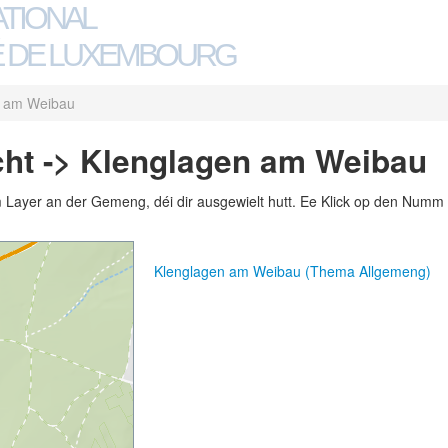
ATIONAL
 DE LUXEMBOURG
n am Weibau
ht -> Klenglagen am Weibau
m Layer an der Gemeng, déi dir ausgewielt hutt. Ee Klick op den Numm 
Klenglagen am Weibau (Thema Allgemeng)