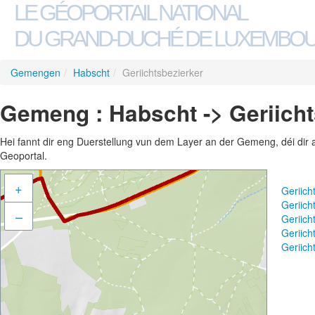
LE GÉOPORTAIL NATIONAL
DU GRAND-DUCHÉ DE LUXEMBO
Gemengen
/
Habscht
/
Geriichtsbezierker
Gemeng : Habscht -> Geriicht
Hei fannt dir eng Duerstellung vun dem Layer an der Gemeng, déi dir 
Geoportal.
+
Geriich
Geriich
–
Geriich
Geriic
Geriich