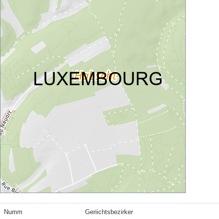
Numm
Geriichtsbezirker