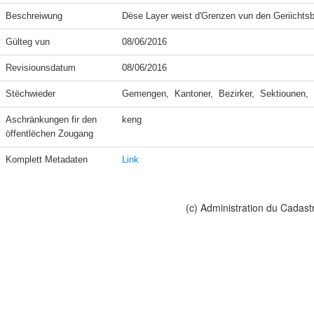
Beschreiwung
Dëse Layer weist d'Grenzen vun den Geriichtsb
Gülteg vun
08/06/2016
Revisiounsdatum
08/06/2016
Stëchwieder
Gemengen,  Kantoner,  Bezirker,  Sektiounen,
Aschränkungen fir den 
keng
öffentlëchen Zougang
Komplett Metadaten
Link
(c) Administration du Cadast