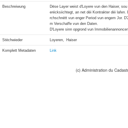
Beschreiwung
Dëse Layer weist d'Loyere vun den Haiser, sou
erécksiichtegt, an net déi Kontrakter déi lafe
rchschnëtt vun enger Period vun engem Jor. D'
m Verschaffe vun den Daten.

D'Loyere sinn opgrond vun Immobilienannoncen a
Stëchwieder
Loyeren,  Haiser
Komplett Metadaten
Link
(c) Administration du Cadast