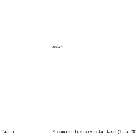
Numm
Annoncéiert Loyeren vun den Haiser (1. Juli 20