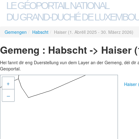
LE GÉOPORTAIL NATIONAL
DU GRAND-DUCHÉ DE LUXEMBO
Gemengen
/
Habscht
/
Haiser (1. Abrëll 2025 - 30. Mäerz 2026)
Gemeng : Habscht -> Haiser (1
Hei fannt dir eng Duerstellung vun dem Layer an der Gemeng, déi dir 
Geoportal.
+
Haiser 
–