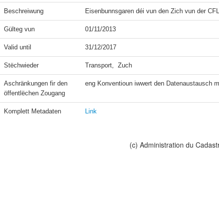
Beschreiwung
Eisenbunnsgaren déi vun den Zich vun der CFL
Gülteg vun
01/11/2013
Valid until
31/12/2017
Stëchwieder
Transport,  Zuch
Aschränkungen fir den 
eng Konventioun iwwert den Datenaustausch m
öffentlëchen Zougang
Komplett Metadaten
Link
(c) Administration du Cadast