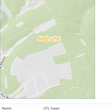
Numm
CFL Garen