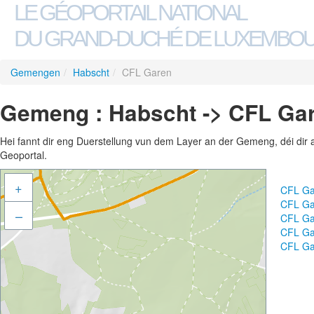
LE GÉOPORTAIL NATIONAL
DU GRAND-DUCHÉ DE LUXEMBO
Gemengen
/
Habscht
/
CFL Garen
Gemeng : Habscht -> CFL Ga
Hei fannt dir eng Duerstellung vun dem Layer an der Gemeng, déi dir 
Geoportal.
+
CFL Ga
CFL Ga
–
CFL Ga
CFL Ga
CFL Ga