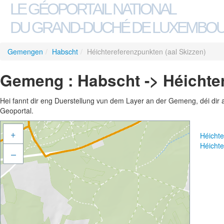
LE GÉOPORTAIL NATIONAL
DU GRAND-DUCHÉ DE LUXEMBO
Gemengen
/
Habscht
/
Héichtereferenzpunkten (aal Skizzen)
Gemeng : Habscht -> Héichter
Hei fannt dir eng Duerstellung vun dem Layer an der Gemeng, déi dir 
Geoportal.
+
Héichte
Héichte
–