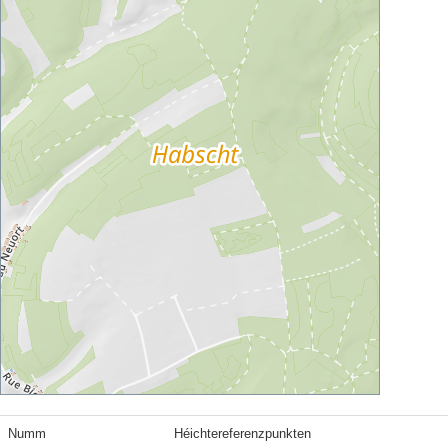
Numm
Héichtereferenzpunkten