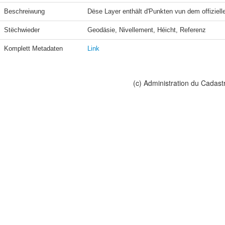
Beschreiwung
Dëse Layer enthält d'Punkten vun dem offiziel
Stëchwieder
Geodäsie, Nivellement, Héicht, Referenz
Komplett Metadaten
Link
(c) Administration du Cadast