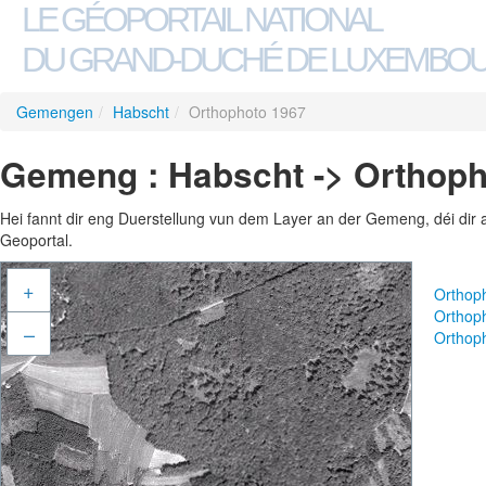
LE GÉOPORTAIL NATIONAL
DU GRAND-DUCHÉ DE LUXEMBO
Gemengen
/
Habscht
/
Orthophoto 1967
Gemeng : Habscht -> Orthoph
Hei fannt dir eng Duerstellung vun dem Layer an der Gemeng, déi dir 
Geoportal.
+
Orthop
Orthop
–
Orthop