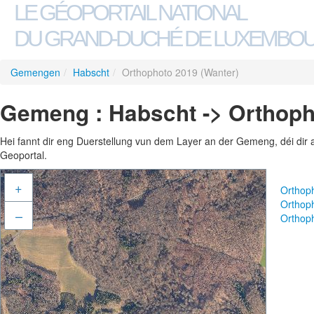
LE GÉOPORTAIL NATIONAL
DU GRAND-DUCHÉ DE LUXEMBO
Gemengen
/
Habscht
/
Orthophoto 2019 (Wanter)
Gemeng : Habscht -> Orthoph
Hei fannt dir eng Duerstellung vun dem Layer an der Gemeng, déi dir 
Geoportal.
+
Orthop
Orthop
–
Orthop