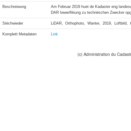
Beschreiwung
Am Februar 2019 huet de Kadaster eng landes
DAR Iwwerfléiung zu technëschen Zwecker opge
Stëchwieder
LiDAR,  Orthophoto,  Wanter,  2019,  Loftbild,
Komplett Metadaten
Link
(c) Administration du Cadast