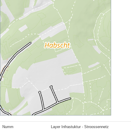
Numm
Layer Infrastuktur - Stroossennetz