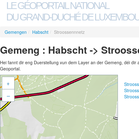
LE GÉOPORTAIL NATIONAL
DU GRAND-DUCHÉ DE LUXEMBO
Gemengen
/
Habscht
/
Stroossennnetz
Gemeng : Habscht -> Strooss
Hei fannt dir eng Duerstellung vun dem Layer an der Gemeng, déi dir 
Geoportal.
+
Stroos
Stroos
–
Stroos