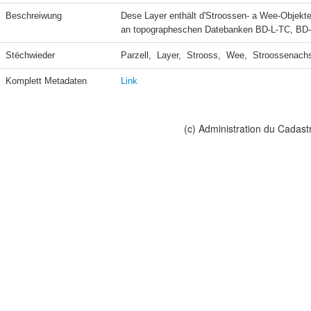
Beschreiwung
Dese Layer enthält d'Stroossen- a Wee-Objekter
an topographeschen Datebanken BD-L-TC, B
Stëchwieder
Parzell,  Layer,  Strooss,  Wee,  Stroossenach
Komplett Metadaten
Link
(c) Administration du Cadast