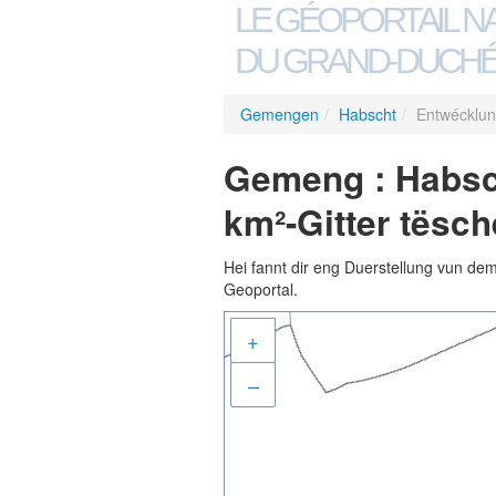
LE GÉOPORTAIL N
DU GRAND-DUCHÉ
Gemengen
/
Habscht
/
Entwécklun
Gemeng : Habsc
km²-Gitter tësc
Hei fannt dir eng Duerstellung vun de
Geoportal.
+
–