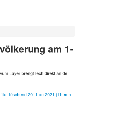
völkerung am 1-
vum Layer brëngt Iech direkt an de
itter tëschend 2011 an 2021 (Thema