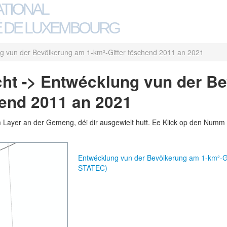
ATIONAL
 DE LUXEMBOURG
g vun der Bevölkerung am 1-km²-Gitter tëschend 2011 an 2021
ht -> Entwécklung vun der Be
hend 2011 an 2021
m Layer an der Gemeng, déi dir ausgewielt hutt. Ee Klick op den Numm 
Entwécklung vun der Bevölkerung am 1-km²-G
STATEC)