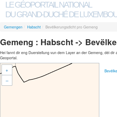
LE GÉOPORTAIL NATIONAL
DU GRAND-DUCHÉ DE LUXEMBO
Gemengen
/
Habscht
/
Bevëlkerungsdicht pro Gemeng
Gemeng : Habscht -> Bevëlk
Hei fannt dir eng Duerstellung vun dem Layer an der Gemeng, déi dir 
Geoportal.
+
Bevëlk
–