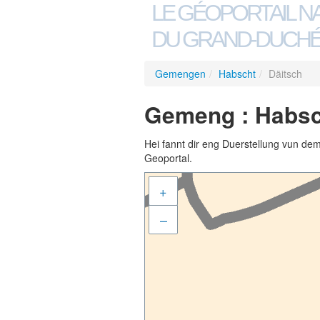
LE GÉOPORTAIL N
DU GRAND-DUCHÉ
Gemengen
/
Habscht
/
Däitsch
Gemeng : Habsch
Hei fannt dir eng Duerstellung vun de
Geoportal.
+
–