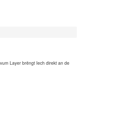
vum Layer brëngt Iech direkt an de