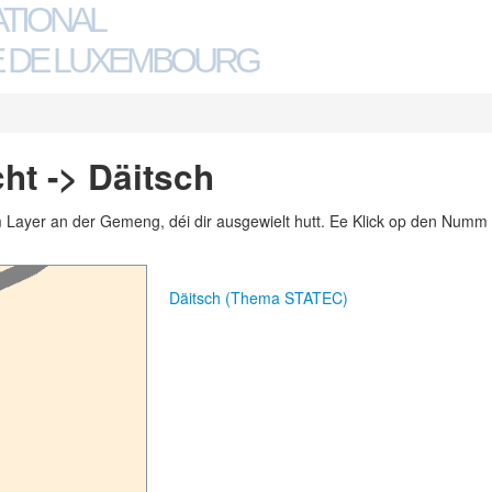
ATIONAL
 DE LUXEMBOURG
t -> Däitsch
m Layer an der Gemeng, déi dir ausgewielt hutt. Ee Klick op den Numm 
Däitsch (Thema STATEC)