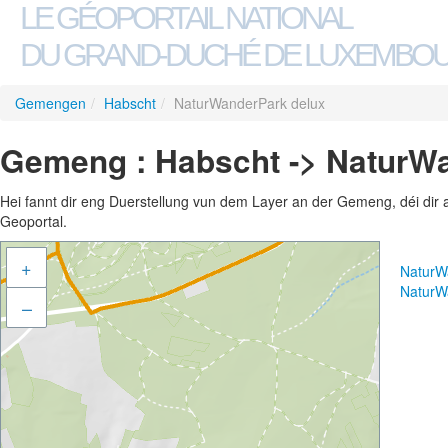
LE GÉOPORTAIL NATIONAL
DU GRAND-DUCHÉ DE LUXEMBO
Gemengen
/
Habscht
/
NaturWanderPark delux
Gemeng : Habscht -> NaturW
Hei fannt dir eng Duerstellung vun dem Layer an der Gemeng, déi dir 
Geoportal.
+
NaturW
NaturW
–