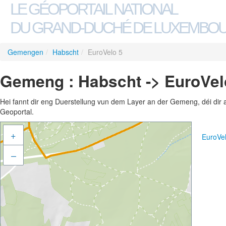
LE GÉOPORTAIL NATIONAL
DU GRAND-DUCHÉ DE LUXEMBO
Gemengen
/
Habscht
/
EuroVelo 5
Gemeng : Habscht -> EuroVel
Hei fannt dir eng Duerstellung vun dem Layer an der Gemeng, déi dir 
Geoportal.
+
EuroVe
–