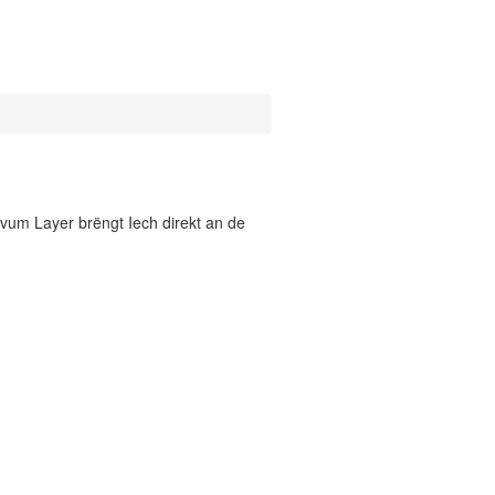
vum Layer brëngt Iech direkt an de