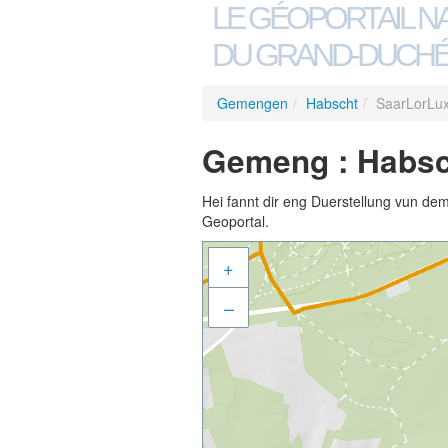
LE GÉOPORTAIL N
DU GRAND-DUCHÉ
Gemengen
/
Habscht
/
SaarLorLu
Gemeng : Habsc
Hei fannt dir eng Duerstellung vun de
Geoportal.
+
–