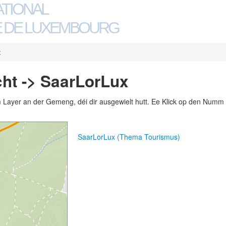
ATIONAL
 DE LUXEMBOURG
x
ht -> SaarLorLux
m Layer an der Gemeng, déi dir ausgewielt hutt. Ee Klick op den Numm 
SaarLorLux (Thema Tourismus)