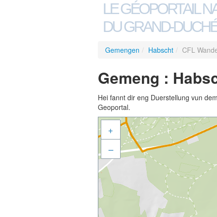
LE GÉOPORTAIL N
DU GRAND-DUCHÉ
Gemengen
/
Habscht
/
CFL Wande
Gemeng : Habsc
Hei fannt dir eng Duerstellung vun de
Geoportal.
+
–