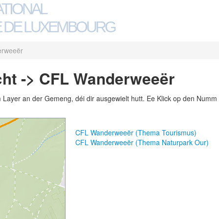
ATIONAL
 DE LUXEMBOURG
rweeër
ht -> CFL Wanderweeër
m Layer an der Gemeng, déi dir ausgewielt hutt. Ee Klick op den Numm 
CFL Wanderweeër (Thema Tourismus)
CFL Wanderweeër (Thema Naturpark Our)