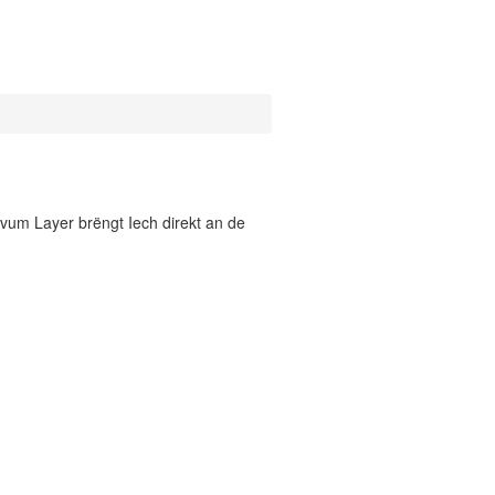
vum Layer brëngt Iech direkt an de