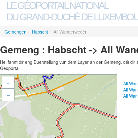
LE GÉOPORTAIL NATIONAL
DU GRAND-DUCHÉ DE LUXEMBO
Gemengen
/
Habscht
/
All Wanderweeër
Gemeng : Habscht -> All Wa
Hei fannt dir eng Duerstellung vun dem Layer an der Gemeng, déi dir 
Geoportal.
+
All Wa
All Wa
–
All Wa