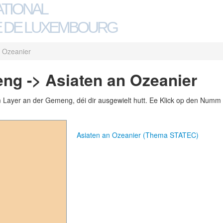
ATIONAL
 DE LUXEMBOURG
n Ozeanier
ng -> Asiaten an Ozeanier
m Layer an der Gemeng, déi dir ausgewielt hutt. Ee Klick op den Numm 
Asiaten an Ozeanier (Thema STATEC)