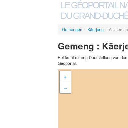
LE GÉOPORTAIL N
DU GRAND-DUCHÉ
Gemengen
/
Käerjeng
/
Asiaten a
Gemeng : Käerje
Hei fannt dir eng Duerstellung vun de
Geoportal.
+
–