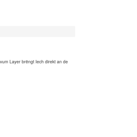
vum Layer brëngt Iech direkt an de