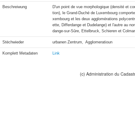
Beschreiwung
D'un point de vue morphologique (densité et cont
tion), le Grand-Duché de Luxembourg comporte t
xembourg et les deux agglomérations polycentriq
ette, Differdange et Dudelange) et l'autre au no
dange-sur-Sûre, Ettelbruck, Schieren et Colmar
Stëchwieder
urbanen Zentrum,  Agglomeratioun
Komplett Metadaten
Link
(c) Administration du Cadast