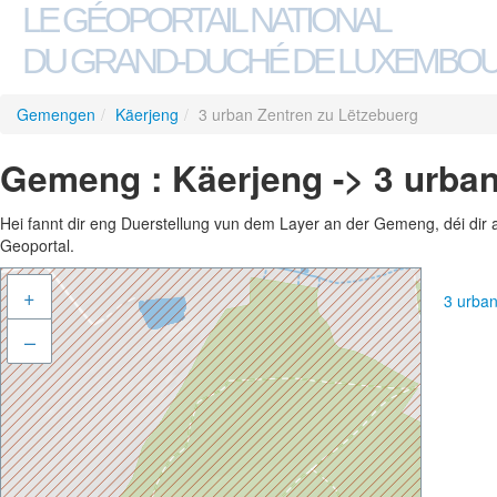
LE GÉOPORTAIL NATIONAL
DU GRAND-DUCHÉ DE LUXEMBO
Gemengen
/
Käerjeng
/
3 urban Zentren zu Lëtzebuerg
Gemeng : Käerjeng -> 3 urban
Hei fannt dir eng Duerstellung vun dem Layer an der Gemeng, déi dir 
Geoportal.
+
3 urba
–