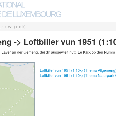
ATIONAL
 DE LUXEMBOURG
 vun 1951 (1:10k)
g -> Loftbiller vun 1951 (1:1
m Layer an der Gemeng, déi dir ausgewielt hutt. Ee Klick op den Numm 
Loftbiller vun 1951 (1:10k) (Thema Allgemeng
Loftbiller vun 1951 (1:10k) (Thema Naturpark 