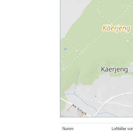
Numm
Loftbiller v