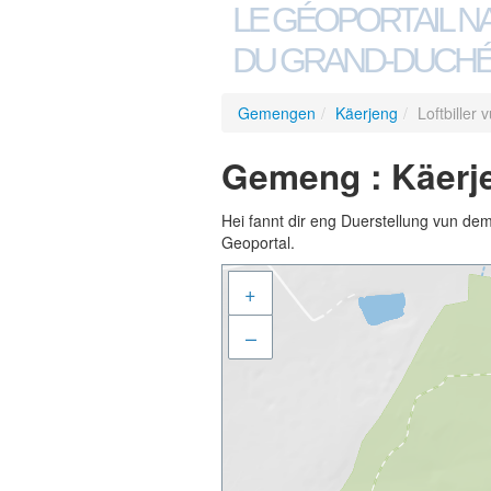
LE GÉOPORTAIL N
DU GRAND-DUCHÉ
Gemengen
/
Käerjeng
/
Loftbiller
Gemeng : Käerjen
Hei fannt dir eng Duerstellung vun de
Geoportal.
+
–