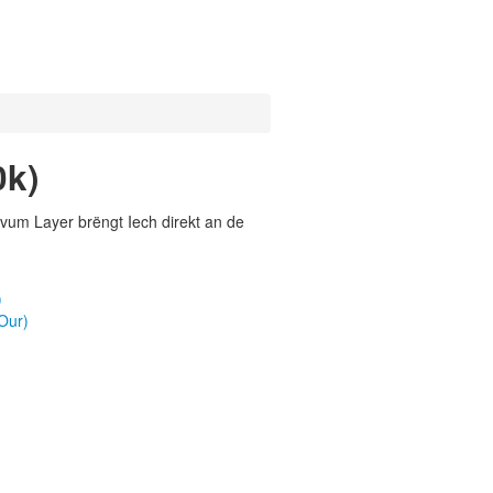
0k)
vum Layer brëngt Iech direkt an de
)
Our)