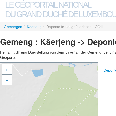
LE GÉOPORTAIL NATIONAL
DU GRAND-DUCHÉ DE LUXEMBO
Gemengen
/
Käerjeng
/
Deponie fir net geféierlechen Offall
Gemeng : Käerjeng -> Deponie 
Hei fannt dir eng Duerstellung vun dem Layer an der Gemeng, déi dir 
Geoportal.
+
Deponie
–