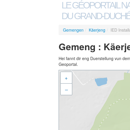
LE GÉOPORTAIL N
DU GRAND-DUCHÉ
Gemengen
/
Käerjeng
/
IED Instal
Gemeng : Käerje
Hei fannt dir eng Duerstellung vun de
Geoportal.
+
–