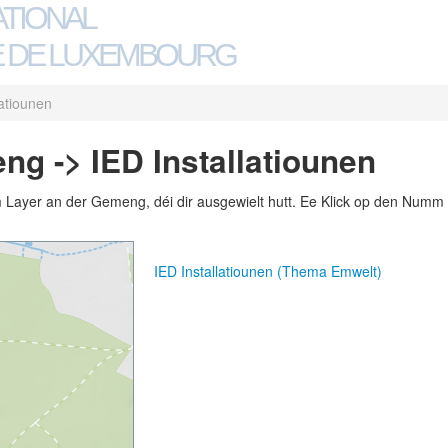
ATIONAL
 DE LUXEMBOURG
latiounen
ng -> IED Installatiounen
m Layer an der Gemeng, déi dir ausgewielt hutt. Ee Klick op den Numm 
IED Installatiounen (Thema Emwelt)