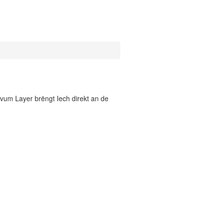
vum Layer brëngt Iech direkt an de