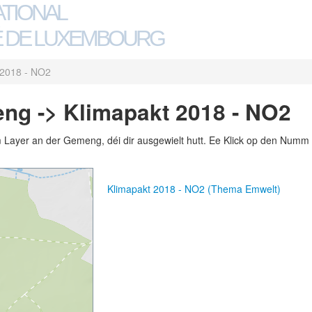
ATIONAL
 DE LUXEMBOURG
 2018 - NO2
ng -> Klimapakt 2018 - NO2
m Layer an der Gemeng, déi dir ausgewielt hutt. Ee Klick op den Numm 
Klimapakt 2018 - NO2 (Thema Emwelt)