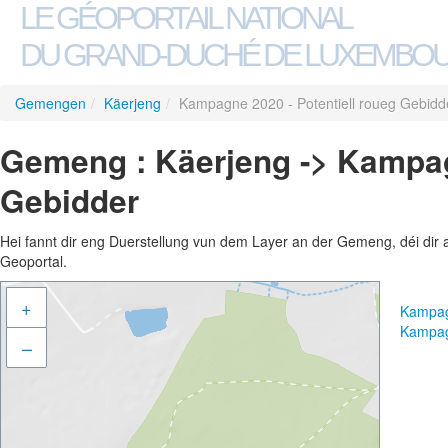
LE GÉOPORTAIL NATIONAL
DU GRAND-DUCHÉ DE LUXEMBO
Gemengen
/
Käerjeng
/
Kampagne 2020 - Potentiell roueg Gebidd
Gemeng : Käerjeng -> Kampagn
Gebidder
Hei fannt dir eng Duerstellung vun dem Layer an der Gemeng, déi dir 
Geoportal.
+
Kampag
Kampag
–