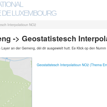
ATIONAL
 DE LUXEMBOURG
esch Interpolatioun NO2
ng -> Geostatistesch Interpo
m Layer an der Gemeng, déi dir ausgewielt hutt. Ee Klick op den Numm 
Geostatistesch Interpolatioun NO2 (Thema Em