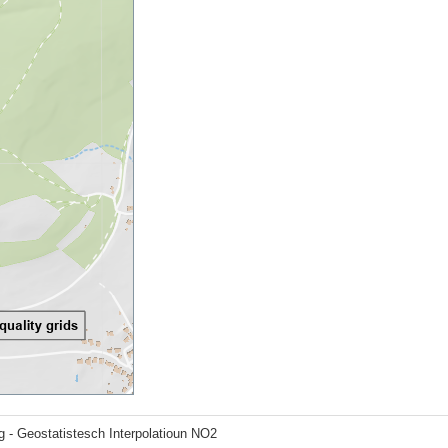
g - Geostatistesch Interpolatioun NO2