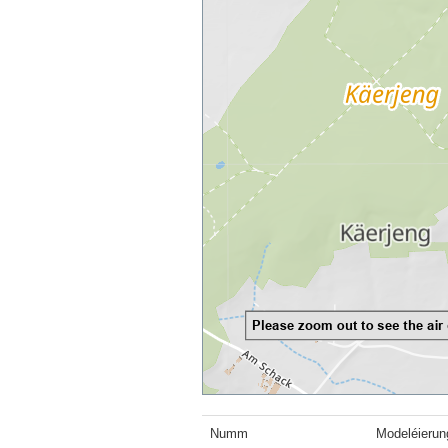
Numm
Modeléierun