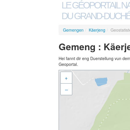
LE GÉOPORTAIL N
DU GRAND-DUCHÉ
Gemengen
/
Käerjeng
/
Geostatist
Gemeng : Käerje
Hei fannt dir eng Duerstellung vun de
Geoportal.
+
–