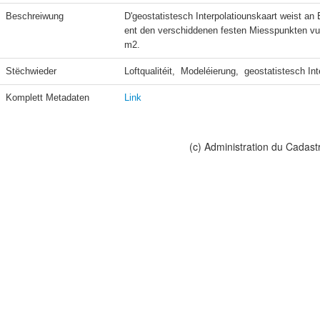
Beschreiwung
D'geostatistesch Interpolatiounskaart weist a
ent den verschiddenen festen Miesspunkten vu
m2.
Stëchwieder
Loftqualitéit,  Modeléierung,  geostatistesch In
Komplett Metadaten
Link
(c) Administration du Cadast