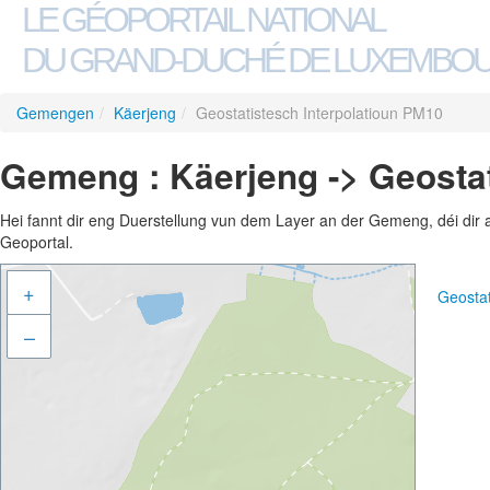
LE GÉOPORTAIL NATIONAL
DU GRAND-DUCHÉ DE LUXEMBO
Gemengen
/
Käerjeng
/
Geostatistesch Interpolatioun PM10
Gemeng : Käerjeng -> Geostat
Hei fannt dir eng Duerstellung vun dem Layer an der Gemeng, déi dir 
Geoportal.
+
Geostat
–