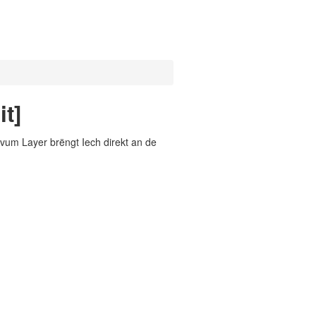
t]
vum Layer brëngt Iech direkt an de