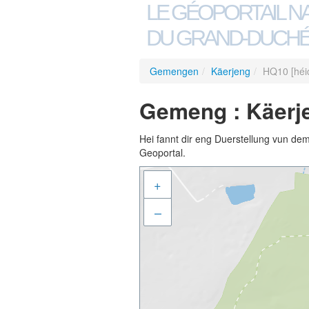
LE GÉOPORTAIL N
DU GRAND-DUCHÉ
Gemengen
/
Käerjeng
/
HQ10 [héic
Gemeng : Käerje
Hei fannt dir eng Duerstellung vun de
Geoportal.
+
–