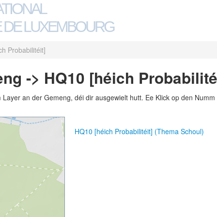
ATIONAL
 DE LUXEMBOURG
h Probabilitéit]
ng -> HQ10 [héich Probabilitéi
m Layer an der Gemeng, déi dir ausgewielt hutt. Ee Klick op den Numm 
HQ10 [héich Probabilitéit] (Thema Schoul)