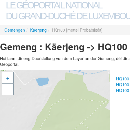
LE GÉOPORTAIL NATIONAL
DU GRAND-DUCHÉ DE LUXEMBO
Gemengen
/
Käerjeng
/
HQ100 [mëttel Probabilitéit]
Gemeng : Käerjeng -> HQ100 [m
Hei fannt dir eng Duerstellung vun dem Layer an der Gemeng, déi dir 
Geoportal.
+
HQ100 [
HQ100 [
–
HQ100 [