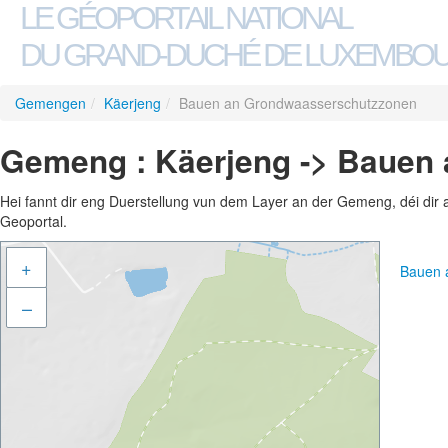
LE GÉOPORTAIL NATIONAL
DU GRAND-DUCHÉ DE LUXEMBO
Gemengen
/
Käerjeng
/
Bauen an Grondwaasserschutzzonen
Gemeng : Käerjeng -> Bauen
Hei fannt dir eng Duerstellung vun dem Layer an der Gemeng, déi dir 
Geoportal.
+
Bauen 
–