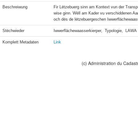
Beschreiwung
Fir Lëtzebuerg sinn am Kontext vun der Trans
wise ginn. Wëll am Kader vu verschiddenen Aar
och dës de lëtzebuergeschen Iwwerflächewaass
Stëchwieder
Iwwerflächewaasserkierper,  Typologie,  LAWA
Komplett Metadaten
Link
(c) Administration du Cadast