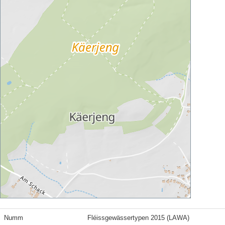
Numm
Fléissgewässertypen 2015 (LAWA)