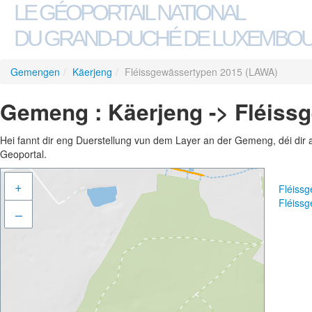
LE GÉOPORTAIL NATIONAL
DU GRAND-DUCHÉ DE LUXEMBO
Gemengen
/
Käerjeng
/
Fléissgewässertypen 2015 (LAWA)
Gemeng : Käerjeng -> Fléiss
Hei fannt dir eng Duerstellung vun dem Layer an der Gemeng, déi dir 
Geoportal.
+
Fléiss
Fléiss
–