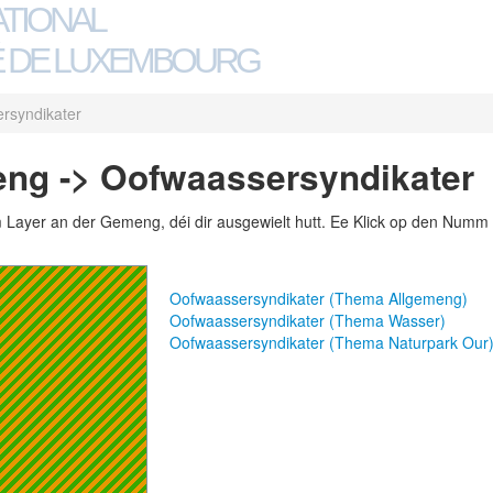
ATIONAL
 DE LUXEMBOURG
rsyndikater
eng -> Oofwaassersyndikater
m Layer an der Gemeng, déi dir ausgewielt hutt. Ee Klick op den Numm 
Oofwaassersyndikater (Thema Allgemeng)
Oofwaassersyndikater (Thema Wasser)
Oofwaassersyndikater (Thema Naturpark Our