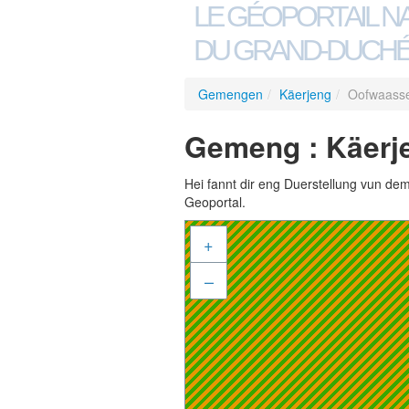
LE GÉOPORTAIL N
DU GRAND-DUCHÉ
Gemengen
/
Käerjeng
/
Oofwaasse
Gemeng : Käerj
Hei fannt dir eng Duerstellung vun de
Geoportal.
+
–