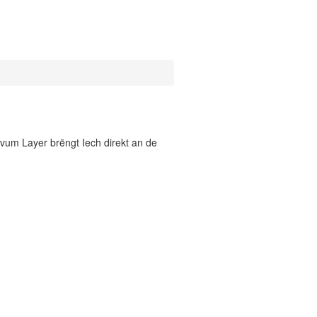
vum Layer brëngt Iech direkt an de
)