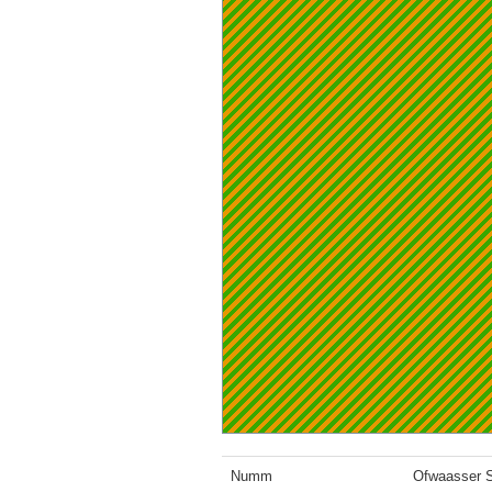
Numm
Ofwaasser S