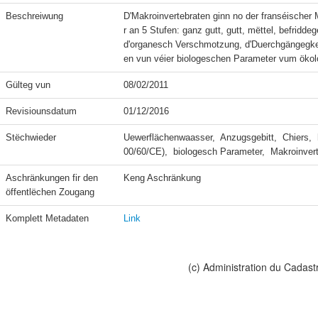
Beschreiwung
D'Makroinvertebraten ginn no der franséischer
r an 5 Stufen: ganz gutt, gutt, mëttel, befridd
d'organesch Verschmotzung, d'Duerchgängegkee
en vun véier biologeschen Parameter vum öko
Gülteg vun
08/02/2011
Revisiounsdatum
01/12/2016
Stëchwieder
Uewerflächenwaasser,  Anzugsgebitt,  Chiers,  
00/60/CE),  biologesch Parameter,  Makroinver
Aschränkungen fir den 
Keng Aschränkung
öffentlëchen Zougang
Komplett Metadaten
Link
(c) Administration du Cadast