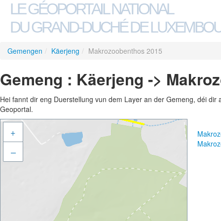
LE GÉOPORTAIL NATIONAL
DU GRAND-DUCHÉ DE LUXEMBO
Gemengen
/
Käerjeng
/
Makrozoobenthos 2015
Gemeng : Käerjeng -> Makro
Hei fannt dir eng Duerstellung vun dem Layer an der Gemeng, déi dir 
Geoportal.
+
Makroz
Makroz
–