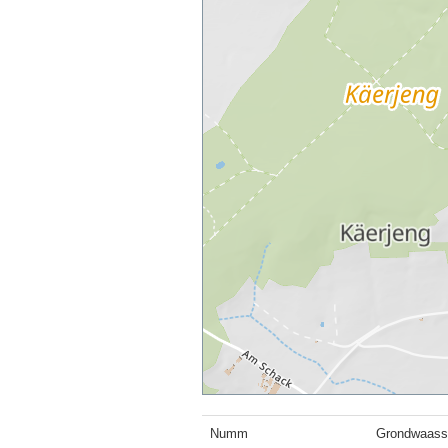
Numm
Grondwaasse