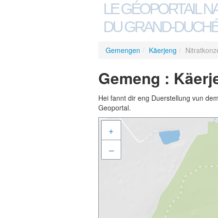
LE GÉOPORTAIL N
DU GRAND-DUCHÉ
Gemengen
/
Käerjeng
/
Nitratkon
Gemeng : Käerje
Hei fannt dir eng Duerstellung vun de
Geoportal.
+
–