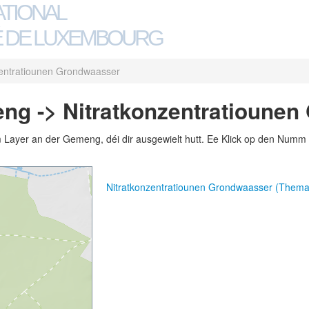
ATIONAL
 DE LUXEMBOURG
zentratiounen Grondwaasser
ng -> Nitratkonzentratioune
m Layer an der Gemeng, déi dir ausgewielt hutt. Ee Klick op den Numm 
Nitratkonzentratiounen Grondwaasser (Them