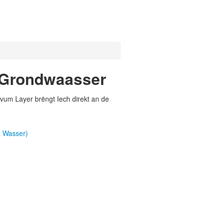
n Grondwaasser
vum Layer brëngt Iech direkt an de
a Wasser)