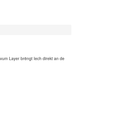
vum Layer brëngt Iech direkt an de