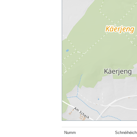
Numm
Schnéihéich