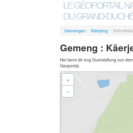
LE GÉOPORTAIL N
DU GRAND-DUCHÉ
Gemengen
/
Käerjeng
/
Schnéihéi
Gemeng : Käerje
Hei fannt dir eng Duerstellung vun de
Geoportal.
+
–