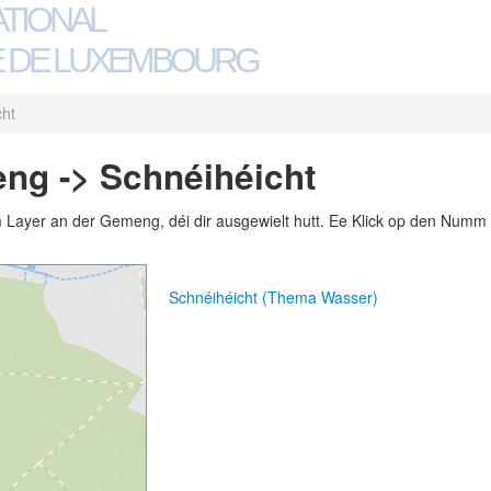
ATIONAL
 DE LUXEMBOURG
cht
ng -> Schnéihéicht
m Layer an der Gemeng, déi dir ausgewielt hutt. Ee Klick op den Numm 
Schnéihéicht (Thema Wasser)