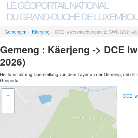
LE GÉOPORTAIL NATIONAL
DU GRAND-DUCHÉ DE LUXEMBO
Gemengen
/
Käerjeng
/
DCE Iwwerwaachungsnetz GWK (2021-20
Gemeng : Käerjeng -> DCE I
2026)
Hei fannt dir eng Duerstellung vun dem Layer an der Gemeng, déi dir 
Geoportal.
+
DCE Iw
–