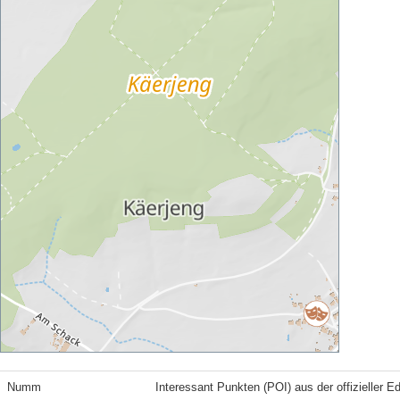
Numm
Interessant Punkten (POI) aus der offizieller E