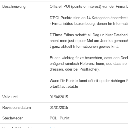
Beschreiwung
Offiziell POI (points of interest) vun der Firma
D'POI-Punkte sinn an 14 Kategorien ënnerdeelt
r Firma Editus Luxembourg, denen hir Informatio
D'Firma Editus schafft all Dag un hirer Dateban
anent mee just e puer Mol am Joer ka gemaach 
t ganz aktuell Informatiounen gewise kritt.

Et ass wichteg fir ze beuechten, dass een Dee
enügend raimlech Referenz hunn, sou dass se ni
dressen, oder bei Postfächer).

Wann Dir Punkte fannt déi nit op der richteger 
ortail@act.etat.lu
Valid until
01/04/2015
Revisiounsdatum
01/01/2015
Stëchwieder
POI,  Punkt