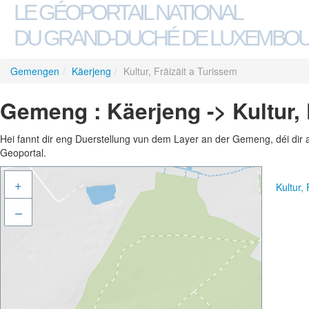
LE GÉOPORTAIL NATIONAL
DU GRAND-DUCHÉ DE LUXEMBO
Gemengen
/
Käerjeng
/
Kultur, Fräizäit a Turissem
Gemeng : Käerjeng -> Kultur, 
Hei fannt dir eng Duerstellung vun dem Layer an der Gemeng, déi dir 
Geoportal.
+
Kultur,
–