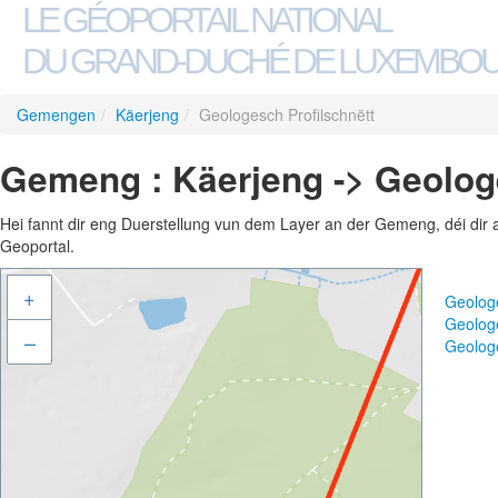
LE GÉOPORTAIL NATIONAL
DU GRAND-DUCHÉ DE LUXEMBO
Gemengen
/
Käerjeng
/
Geologesch Profilschnëtt
Gemeng : Käerjeng -> Geologe
Hei fannt dir eng Duerstellung vun dem Layer an der Gemeng, déi dir 
Geoportal.
+
Geologe
Geologe
–
Geologe