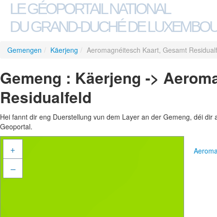
LE GÉOPORTAIL NATIONAL
DU GRAND-DUCHÉ DE LUXEMBO
Gemengen
/
Käerjeng
/
Aeromagnéitesch Kaart, Gesamt Residualf
Gemeng : Käerjeng -> Aeroma
Residualfeld
Hei fannt dir eng Duerstellung vun dem Layer an der Gemeng, déi dir 
Geoportal.
+
Aeroma
–