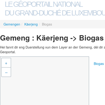
LE GÉOPORTAIL NATIONAL
DU GRAND-DUCHÉ DE LUXEMBO
Gemengen
/
Käerjeng
/
Biogas
Gemeng : Käerjeng -> Biogas
Hei fannt dir eng Duerstellung vun dem Layer an der Gemeng, déi dir 
Geoportal.
+
Biogas
–