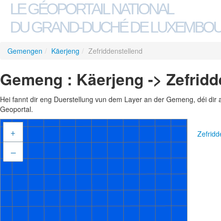
LE GÉOPORTAIL NATIONAL
DU GRAND-DUCHÉ DE LUXEMBO
Gemengen
/
Käerjeng
/
Zefriddenstellend
Gemeng : Käerjeng -> Zefridd
Hei fannt dir eng Duerstellung vun dem Layer an der Gemeng, déi dir 
Geoportal.
+
Zefridd
–