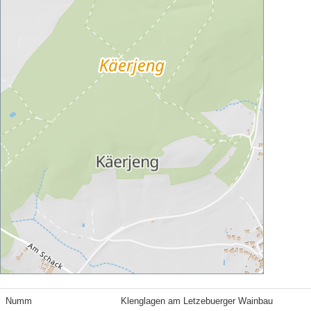
Numm
Klenglagen am Letzebuerger Wainbau