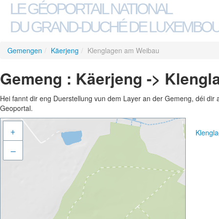
LE GÉOPORTAIL NATIONAL
DU GRAND-DUCHÉ DE LUXEMBO
Gemengen
/
Käerjeng
/
Klenglagen am Weibau
Gemeng : Käerjeng -> Kleng
Hei fannt dir eng Duerstellung vun dem Layer an der Gemeng, déi dir 
Geoportal.
+
Klengl
–