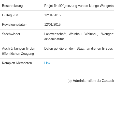
Beschreiwung
Projet fir d'Ofgrenzung vun de klenge Wengert
Gülteg vun
12/01/2015
Revisiounsdatum
12/01/2015
Stëchwieder
Landwirtschaft,  Weinbau,  Wainbau,   Wengert,
ainbauinstitut.
Aschränkungen fir den 
Daten gehéieren dem Staat, an dierfen fir soss n
öffentlëchen Zougang
Komplett Metadaten
Link
(c) Administration du Cadast