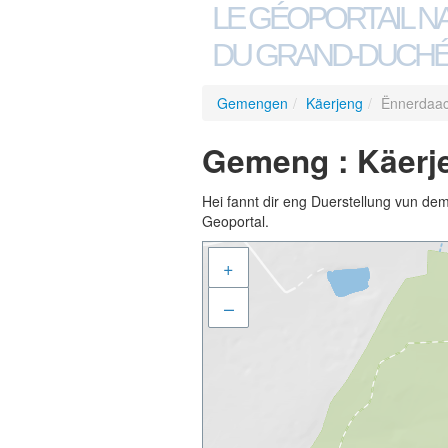
LE GÉOPORTAIL N
DU GRAND-DUCHÉ
Gemengen
/
Käerjeng
/
Ënnerdaa
Gemeng : Käerj
Hei fannt dir eng Duerstellung vun de
Geoportal.
+
–