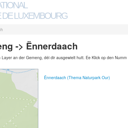
ATIONAL
 DE LUXEMBOURG
ch
eng -> Ënnerdaach
m Layer an der Gemeng, déi dir ausgewielt hutt. Ee Klick op den Numm 
Ënnerdaach (Thema Naturpark Our)