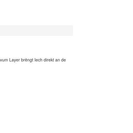
vum Layer brëngt Iech direkt an de