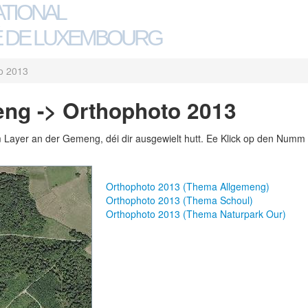
ATIONAL
 DE LUXEMBOURG
o 2013
ng -> Orthophoto 2013
m Layer an der Gemeng, déi dir ausgewielt hutt. Ee Klick op den Numm 
Orthophoto 2013 (Thema Allgemeng)
Orthophoto 2013 (Thema Schoul)
Orthophoto 2013 (Thema Naturpark Our)