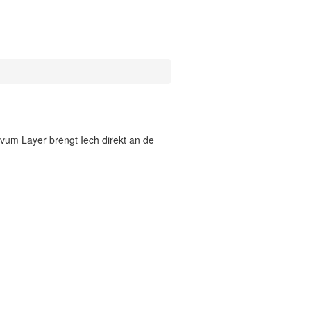
vum Layer brëngt Iech direkt an de