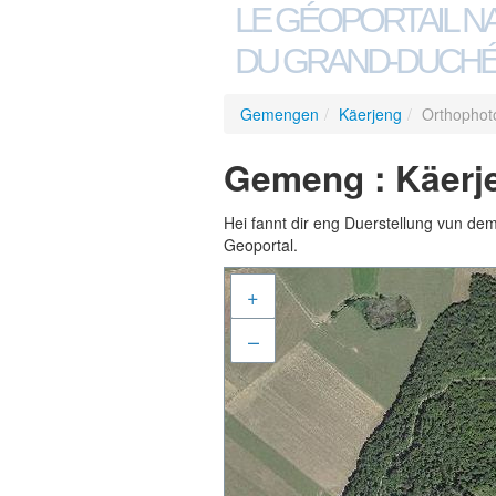
LE GÉOPORTAIL N
DU GRAND-DUCHÉ
Gemengen
/
Käerjeng
/
Orthophot
Gemeng : Käerje
Hei fannt dir eng Duerstellung vun de
Geoportal.
+
–