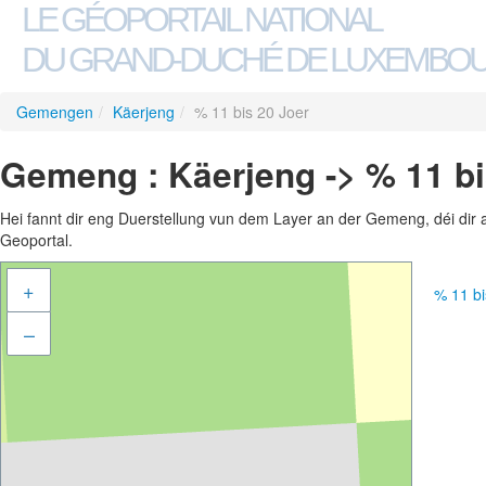
LE GÉOPORTAIL NATIONAL
DU GRAND-DUCHÉ DE LUXEMBO
Gemengen
/
Käerjeng
/
% 11 bis 20 Joer
Gemeng : Käerjeng -> % 11 bi
Hei fannt dir eng Duerstellung vun dem Layer an der Gemeng, déi dir 
Geoportal.
+
% 11 b
–