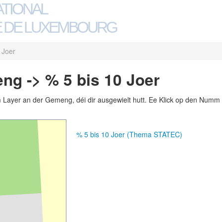
ATIONAL
 DE LUXEMBOURG
 Joer
ng -> % 5 bis 10 Joer
m Layer an der Gemeng, déi dir ausgewielt hutt. Ee Klick op den Numm 
% 5 bis 10 Joer (Thema STATEC)