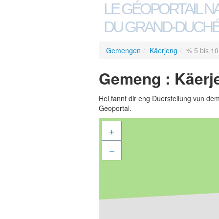
LE GÉOPORTAIL N
DU GRAND-DUCHÉ
Gemengen
/
Käerjeng
/
% 5 bis 10
Gemeng : Käerje
Hei fannt dir eng Duerstellung vun de
Geoportal.
+
–