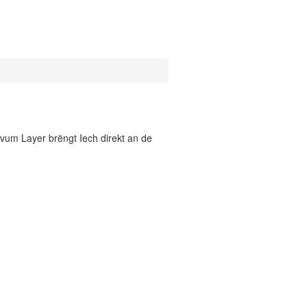
vum Layer brëngt Iech direkt an de