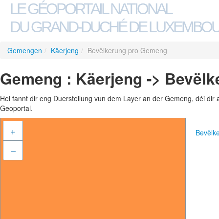
LE GÉOPORTAIL NATIONAL
DU GRAND-DUCHÉ DE LUXEMBO
Gemengen
/
Käerjeng
/
Bevëlkerung pro Gemeng
Gemeng : Käerjeng -> Bevël
Hei fannt dir eng Duerstellung vun dem Layer an der Gemeng, déi dir 
Geoportal.
+
Bevëlk
–